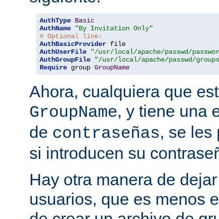
AuthType
Basic
AuthName
"By Invitation Only"
# Optional line:
AuthBasicProvider
AuthUserFile
"/usr/local/apache/passwd/passwo
AuthGroupFile
"/usr/local/apache/passwd/group
Require
 group 
GroupName
Ahora, cualquiera que est
, y tiene una 
GroupName
de
, se les
contraseñas
si introducen su contrase
Hay otra manera de dejar 
usuarios, que es menos es
de crear un archivo de gr