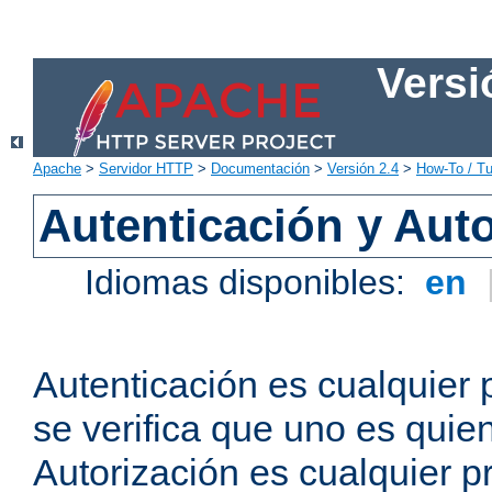
Versi
Apache
>
Servidor HTTP
>
Documentación
>
Versión 2.4
>
How-To / Tu
Autenticación y Aut
Idiomas disponibles:
en
Autenticación es cualquier 
se verifica que uno es quien
Autorización es cualquier p