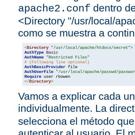
dentro de
apache2.conf
<Directory "/usr/local/apa
como se muestra a contin
<
Directory
"/usr/local/apache/htdocs/secret"
>
AuthType
Basic
AuthName
"Restricted Files"
# (Following line optional)
AuthBasicProvider
AuthUserFile
"/usr/local/apache/passwd/passwo
Require
</
Directory
>
Vamos a explicar cada una
individualmente. La direc
selecciona el método que
autenticar al usuario. E