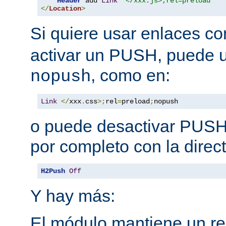
Header
 add 
Link
"</xxx.js>;rel=preload"
</
Location
>
Si quiere usar enlaces c
activar un PUSH, puede u
, como en:
nopush
Link
</
xxx
.
css
>;
rel
=
preload
;
nopush
o puede desactivar PUSH 
por completo con la direct
H2Push
Off
Y hay más:
El módulo mantiene un reg