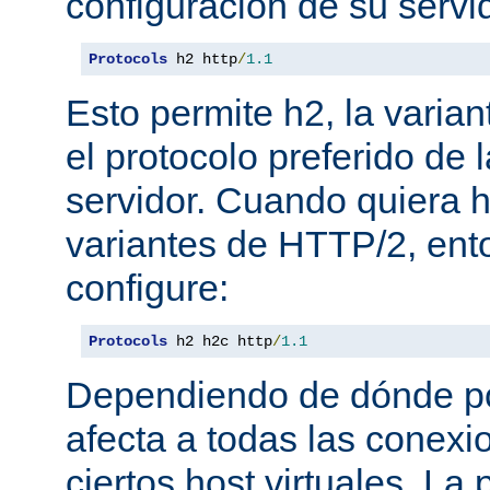
configuración de su servi
Protocols
 h2 http
/
1.1
Esto permite h2, la varian
el protocolo preferido de
servidor. Cuando quiera ha
variantes de HTTP/2, en
configure:
Protocols
 h2 h2c http
/
1.1
Dependiendo de dónde pon
afecta a todas las conexi
ciertos host virtuales. L