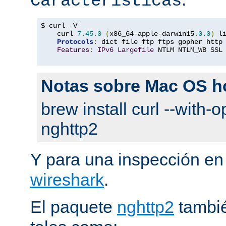
Características
$ curl 
-
V

    curl 
7.45
.
0
(
x86_64-apple-darwin15
.
0.0
)
 l
Protocols
:
 dict file ftp ftps gopher http
Features
:
IPv6
Largefile
 NTLM NTLM_WB SSL
Notas sobre Mac OS 
brew install curl --with-o
nghttp2
Y para una inspección en
wireshark
.
El paquete
nghttp2
tambié