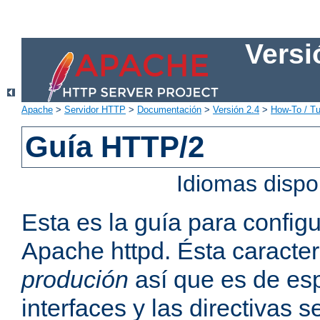
Versi
Apache
>
Servidor HTTP
>
Documentación
>
Versión 2.4
>
How-To / Tu
Guía HTTP/2
Idiomas dispo
Esta es la guía para confi
Apache httpd. Ésta caracter
produción
así que es de esp
interfaces y las directivas