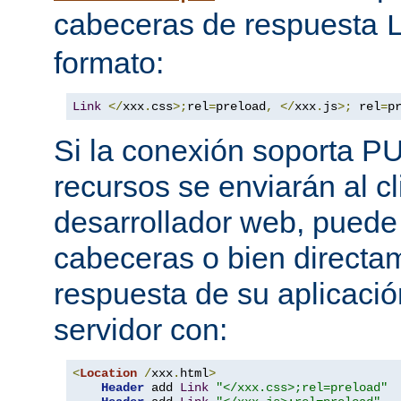
cabeceras de respuesta
formato:
Link
</
xxx
.
css
>;
rel
=
preload
,
</
xxx
.
js
>;
 rel
=
p
Si la conexión soporta P
recursos se enviarán al c
desarrollador web, puede 
cabeceras o bien directa
respuesta de su aplicació
servidor con:
<
Location
/
xxx
.
html
>
Header
 add 
Link
"</xxx.css>;rel=preload"