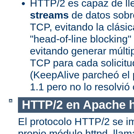
HTTP/2 es capaz de ll
streams
de datos sobr
TCP, evitando la clásica
"head-of-line blocking
evitando generar múlti
TCP para cada solicitu
(KeepAlive parcheó e
1.1 pero no lo resolvi
HTTP/2 en Apache h
El protocolo HTTP/2 se i
propio módulo httpd, lla