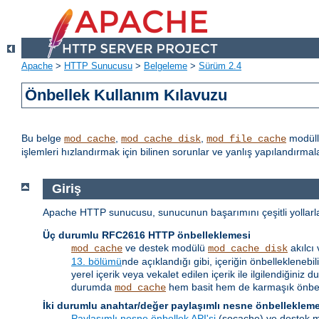
Apache
>
HTTP Sunucusu
>
Belgeleme
>
Sürüm 2.4
Önbellek Kullanım Kılavuzu
Bu belge
,
,
modüll
mod_cache
mod_cache_disk
mod_file_cache
işlemleri hızlandırmak için bilinen sorunlar ve yanlış yapılandırm
Giriş
Apache HTTP sunucusu, sunucunun başarımını çeşitli yollarla a
Üç durumlu RFC2616 HTTP önbelleklemesi
ve destek modülü
akılcı
mod_cache
mod_cache_disk
13. bölümü
nde açıklandığı gibi, içeriğin önbellekleneb
yerel içerik veya vekalet edilen içerik ile ilgilendiği
durumda
hem basit hem de karmaşık önbell
mod_cache
İki durumlu anahtar/değer paylaşımlı nesne önbelleklem
Paylaşımlı nesne önbellek API'si
(socache) ve destek mo