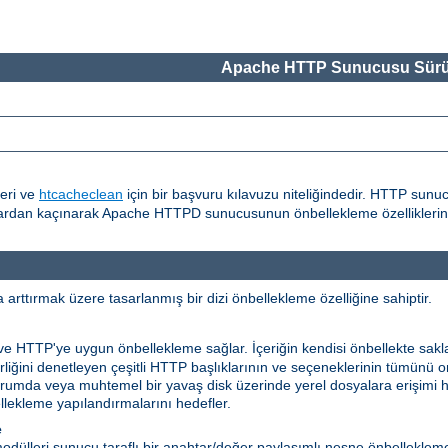
Apache HTTP Sunucusu Sürü
eri ve
htcacheclean
için bir başvuru kılavuzu niteliğindedir. HTTP sunu
alardan kaçınarak Apache HTTPD sunucusunun önbellekleme özelliklerinin
rttırmak üzere tasarlanmış bir dizi önbellekleme özelliğine sahiptir.
 ve HTTP'ye uygun önbellekleme sağlar. İçeriğin kendisi önbellekte sakl
ilirliğini denetleyen çeşitli HTTP başlıklarının ve seçeneklerinin tümünü
niz durumda veya muhtemel bir yavaş disk üzerinde yerel dosyalara erişimi
ekleme yapılandırmalarını hedefler.
e
dülleri sunucu taraflı bir anahtar/değer paylaşımlı nesne önbelleklem