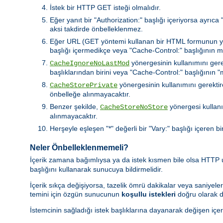
İstek bir HTTP GET isteği olmalıdır.
Eğer yanıt bir "Authorization:" başlığı içeriyorsa ayrıc
aksi takdirde önbelleklenmez.
Eğer URL (GET yöntemi kullanan bir HTML formunun yaptı
başlığı içermedikçe veya "Cache-Control:" başlığının 
yönergesinin kullanımını gere
CacheIgnoreNoLastMod
başlıklarından birini veya "Cache-Control:" başlığının
yönergesinin kullanımını gerektire
CacheStorePrivate
önbelleğe alınmayacaktır.
Benzer şekilde,
yönergesi kullanı
CacheStoreNoStore
alınmayacaktır.
Herşeyle eşleşen "*" değerli bir "Vary:" başlığı içeren bi
Neler Önbelleklenmemeli?
İçerik zamana bağımlıysa ya da istek kısmen bile olsa HTTP
başlığını kullanarak sunucuya bildirmelidir.
İçerik sıkça değişiyorsa, tazelik ömrü dakikalar veya saniyeler
temini için özgün sunucunun
koşullu istekleri
doğru olarak d
İstemcinin sağladığı istek başlıklarına dayanarak değişen içer