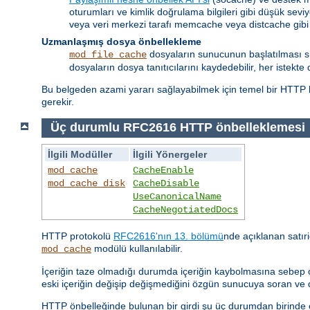
oturumları ve kimlik doğrulama bilgileri gibi düşük seviy
veya veri merkezi tarafı memcache veya distcache gibi
Uzmanlaşmış dosya önbellekleme
dosyaların sunucunun başlatılması sıra
mod_file_cache
dosyaların dosya tanıtıcılarını kaydedebilir, her istekte 
Bu belgeden azami yararı sağlayabilmek için temel bir HTTP b
gerekir.
Üç durumlu RFC2616 HTTP önbelleklemesi
İlgili Modüller
İlgili Yönergeler
mod_cache
CacheEnable
mod_cache_disk
CacheDisable
UseCanonicalName
CacheNegotiatedDocs
HTTP protokolü
RFC2616'nın 13. bölümü
nde açıklanan satıri
modülü kullanılabilir.
mod_cache
İçeriğin taze olmadığı durumda içeriğin kaybolmasına sebep o
eski içeriğin değişip değişmediğini özgün sunucuya soran ve
HTTP önbelleğinde bulunan bir girdi şu üç durumdan birinde ol