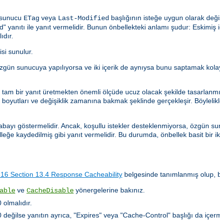
n sunucu
veya
başlığının isteğe uygun olarak deği
ETag
Last-Modified
anıtı ile yanıt vermelidir. Bunun önbellekteki anlamı şudur: Eskimiş içe
ıdır.
isi sunulur.
istek özgün sunucuya yapılıyorsa ve iki içerik de aynıysa bunu saptamak k
ler tam bir yanıt üretmekten önemli ölçüde ucuz olacak şekilde tasarlanm
oyutları ve değişiklik zamanına bakmak şeklinde gerçekleşir. Böylelikle, 
abayı göstermelidir. Ancak, koşullu istekler desteklenmiyorsa, özgün sun
lleğe kaydedilmiş gibi yanıt vermelidir. Bu durumda, önbellek basit bir i
6 Section 13.4 Response Cacheability
belgesinde tanımlanmış olup, bu
ve
yönergelerine bakınız.
able
CacheDisable
olmalıdır.
ğilse yanıtın ayrıca, "Expires" veya "Cache-Control" başlığı da içerm