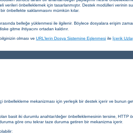
eli verileri önbelleklemek için tasarlanmıştır. Destek modülleri verinin su
 bir önbellekte saklanmasını mümkün kılar.
sında belleğe yüklenmesi ile ilgilenir. Böylece dosyalara erişim zamanını
diske gitme ihtiyacını ortadan kaldırır.
ilginizin olması ve
URL’lerin Dosya Sistemine Eşlenmesi
ile
İçerik Uzla
çi önbellekleme mekanizması için yerleşik bir destek içerir ve bunun get
lan basit iki durumlu anahtar/değer önbelleklemesinin tersine, HTTP önb
 duruma göre onu tekrar taze duruma getiren bir mekanizma içerir.
abilir: