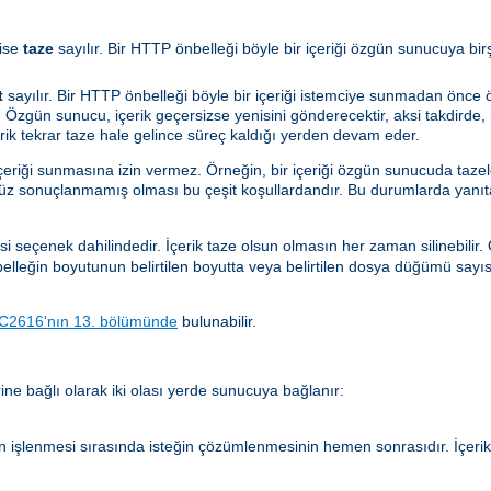
ise
taze
sayılır. Bir HTTP önbelleği böyle bir içeriği özgün sunucuya bi
t
sayılır. Bir HTTP önbelleği böyle bir içeriği istemciye sunmadan önc
 Özgün sunucu, içerik geçersizse yenisini gönderecektir, aksi takdirde, (
çerik tekrar taze hale gelince süreç kaldığı yerden devam eder.
içeriği sunmasına izin vermez. Örneğin, bir içeriği özgün sunucuda taze
nüz sonuçlanmamış olması bu çeşit koşullardandır. Bu durumlarda yanıt
si seçenek dahilindedir. İçerik taze olsun olmasın her zaman silinebilir
önbelleğin boyutunun belirtilen boyutta veya belirtilen dosya düğümü sayı
C2616'nın 13. bölümünde
bulunabilir.
ne bağlı olarak iki olası yerde sunucuya bağlanır:
n işlenmesi sırasında isteğin çözümlenmesinin hemen sonrasıdır. İçer