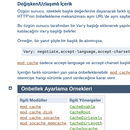
Değişken/Uzlaşımlı İçerik
Özgün sunucu, istekteki başlık değerlerine dayanarak farklı iç
HTTP'nin önbellekleme mekanizması aynı URL'de aynı sayfanı
Bu özgün sunucu tarafından bir
başlığı eklenerek yapılı
Vary
katılacağını
başlığı belirler.
Vary
Örneğin, bir yanıt şöyle bir başlık ile alınmışsa,
Vary: negotiate,accept-language,accept-charse
sadece accept-language ve accept-charset başlıklar
mod_cache
İçeriğin farklı sürümleri yan yana önbelleklenebilir.
mod_cach
istemciye hangi sürümle yanıt verileceğine karar verir.
Önbellek Ayarlama Örnekleri
İlgili Modüller
İlgili Yönergeler
mod_cache
CacheEnable
mod_cache_disk
CacheRoot
mod_cache_socache
CacheDirLevels
mod_socache_memcache
CacheDirLength
CacheSocache