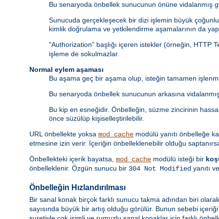
Bu senaryoda önbellek sunucunun önüne vidalanmış gib
Sunucuda gerçekleşecek bir dizi işlemin büyük çoğunluğ
kimlik doğrulama ve yetkilendirme aşamalarının da yapı
"Authorization" başlığı içeren istekler (örneğin, HTTP 
işleme de sokulmazlar.
Normal eylem aşaması
Bu aşama geç bir aşama olup, isteğin tamamen işlenme
Bu senaryoda önbellek sunucunun arkasına vidalanmış 
Bu kip en esneğidir. Önbelleğin, süzme zincirinin hass
önce süzülüp kişiselleştirilebilir.
URL önbellekte yoksa
modülü yanıtı önbelleğe k
mod_cache
etmesine izin verir. İçeriğin önbelleklenebilir olduğu saptanırs
Önbellekteki içerik bayatsa,
modülü isteği bir
koş
mod_cache
önbelleklenir. Özgün sunucu bir
yanıtı ve
304 Not Modified
Önbelleğin Hızlandırılması
Bir sanal konak birçok farklı sunucu takma adından biri olarak
sayısında büyük bir artış olduğu görülür. Bunun sebebi içeriğ
suretiyle çok isimli ve rumuzlu sanal konaklar için farklı önbel