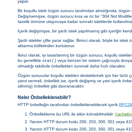
yapar.
Bir koşullu istek özgün sunucu tarafından alındığında, özgü
Değişmemişse, özgün sunucu kısa ve öz bir "304 Not Modified" y
tazelik ömrüne ulaşıncaya kadar sonraki isteklerde kullanılmal
İçerik değişmişse, bir şartlı istek yapılmamış gibi içeriğin kend
Şartlı istekler çifte yarar sağlar. Birinci olarak, böyle bir 
aktarma külfetinden kurtulunur.
İkinci olarak, iyi tasarlanmış bir özgün sunucu, koşullu istek
bu genellikle
veya benzeri bir sistem çağrısıyla dosya b
stat()
olmadığı takdirde önbellekten sunmak daha hızlı olacaktır.
Özgün sunucular koşullu istekleri desteklemek için her türlü ç
yanıt vermeli, önbellek ise, içerik değişmiş ve yani içerik önbe
silinmiş) önbellek gibi davranacaktır.
Neler Önbelleklenebilir?
HTTP önbelleğin tarafından önbelleklenebilecek içerik
RFC261
Önbellekleme bu URL ile etkin kılınabilmelidir.
CacheEn
Yanıtın HTTP durum kodu 200, 203, 300, 301 veya 410 
Yanıtın HTTP durum kodu 200, 203, 300, 301 veya 410 de