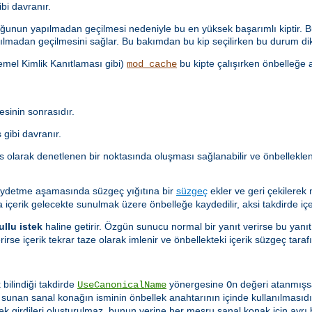
i davranır.
unun yapılmadan geçilmesi nedeniyle bu en yüksek başarımlı kiptir. Bu
lmadan geçilmesini sağlar. Bu bakımdan bu kip seçilirken bu durum dik
Temel Kimlik Kanıtlaması gibi)
bu kipte çalışırken önbelleğe a
mod_cache
sinin sonrasıdır.
gibi davranır.
as olarak denetlenen bir noktasında oluşması sağlanabilir ve önbellekl
aydetme aşamasında süzgeç yığıtına bir
süzgeç
ekler ve geri çekilerek
a içerik gelecekte sunulmak üzere önbelleğe kaydedilir, aksi takdirde içer
ullu istek
haline getirir. Özgün sunucu normal bir yanıt verirse bu yanıt
rirse içerik tekrar taze olarak imlenir ve önbellekteki içerik süzgeç ta
 bilindiği takdirde
yönergesine
değeri atanmışs
UseCanonicalName
On
i sunan sanal konağın isminin önbellek anahtarının içinde kullanılması
lek girdileri oluşturulmaz, bunun yerine her meşru sanal konak için ayrı b