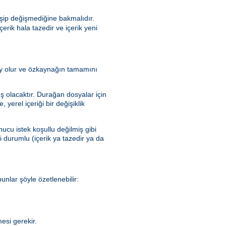
şip değişmediğine bakmalıdır.
rik hala tazedir ve içerik yeni
olay olur ve özkaynağın tamamını
ış olacaktır. Durağan dosyalar için
yerel içeriği bir değişiklik
ucu istek koşullu değilmiş gibi
ki durumlu (içerik ya tazedir ya da
nlar şöyle özetlenebilir:
esi gerekir.