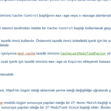
k ömrünü
başlığının
veya
alanlarıyl
Cache-Control
max-age
s-maxage
istemci tarafından istekte bir
başlığı kullanılarak geçe
Cache-Control
azelik ömrü kullanılır. Öntanımlı tazelik ömrü önbellekli içerik için bir s
ebilir.
ı içeriyorsa
tazelik ömrünü
yö
mod_cache
CacheLastModifiedFactor
uzak içerik için tazelik ömrünü
ve
ekleyerek hassas 
max-age
Expires
rlenebilir.
i, httpd’nin özgün isteği aktarmak yerine isteği değişikliğe uğratarak ş
modülü özgün sunucuya yapılan isteğe bir
başlığı e
he
If-None-Match
sunucuya yapılan isteğe bir
başlığı ekler. Bunlar
If-Modified-Since