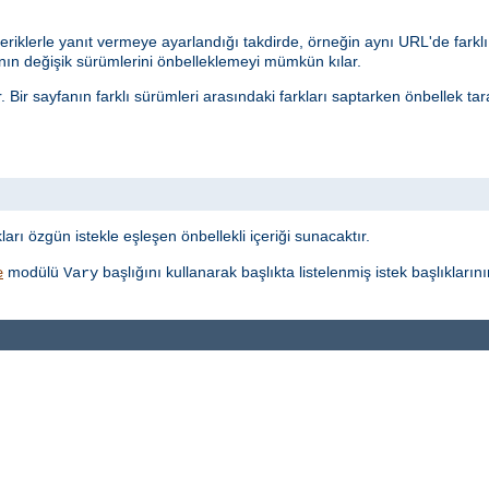
eriklerle yanıt vermeye ayarlandığı takdirde, örneğin aynı URL'de farklı 
n değişik sürümlerini önbelleklemeyi mümkün kılar.
r. Bir sayfanın farklı sürümleri arasındaki farkları saptarken önbellek t
t
ı özgün istekle eşleşen önbellekli içeriği sunacaktır.
modülü
başlığını kullanarak başlıkta listelenmiş istek başlıkları
e
Vary