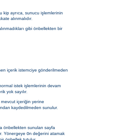
 kip ayrıca, sunucu işlemlerinin
kate alınmalıdır.
lınmadıkları gibi önbellekten bir
enen içerik istemciye gönderilmeden
 normal istek işlemlerinin devam
ik yok sayılır.
 mevcut içeriğin yerine
rafından kaydedilmeden sunulur.
a önbellekten sunulan sayfa
dır. Yönergeye
değerini atamak
On
ir önbellek tutulur.