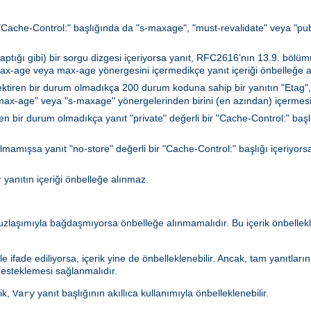
a "Cache-Control:" başlığında da "s-maxage", "must-revalidate" veya "publi
ğı gibi) bir sorgu dizgesi içeriyorsa yanıt, RFC2616’nın 13.9. bölümün
max-age veya max-age yönergesini içermedikçe yanıt içeriği önbelleğe a
ktiren bir durum olmadıkça 200 durum koduna sahip bir yanıtın "Etag",
 "max-age" veya "s-maxage" yönergelerinden birini (en azından) içermesi
n bir durum olmadıkça yanıt "private" değerli bir "Cache-Control:" başlığı
lmamışsa yanıt "no-store" değerli bir "Cache-Control:" başlığı içeriyorsa
r yanıtın içeriği önbelleğe alınmaz.
 uzlaşımıyla bağdaşmıyorsa önbelleğe alınmamalıdır. Bu içerik önbell
le ifade ediliyorsa, içerik yine de önbelleklenebilir. Ancak, tam yanıtlar
esteklemesi sağlanmalıdır.
ik,
yanıt başlığının akıllıca kullanımıyla önbelleklenebilir.
Vary