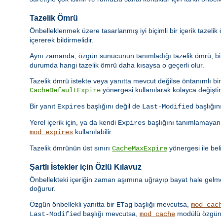
Tazelik Ömrü
Önbelleklenmek üzere tasarlanmış iyi biçimli bir içerik tazeli
içererek bildirmelidir.
Aynı zamanda, özgün sunucunun tanımladığı tazelik ömrü, bir 
durumda hangi tazelik ömrü daha kısaysa o geçerli olur.
Tazelik ömrü istekte veya yanıtta mevcut değilse öntanımlı bir t
yönergesi kullanılarak kolayca değiştiril
CacheDefaultExpire
Bir yanıt
başlığını değil de
başlığın
Expires
Last-Modified
Yerel içerik için, ya da kendi
başlığını tanımlamayan 
Expires
kullanılabilir.
mod_expires
Tazelik ömrünün üst sınırı
yönergesi ile beli
CacheMaxExpire
Şartlı İstekler için Özlü Kılavuz
Önbellekteki içeriğin zaman aşımına uğrayıp bayat hale gelmes
doğurur.
Özgün önbellekli yanıtta bir
başlığı mevcutsa,
ETag
mod_cac
başlığı mevcutsa,
modülü özgün 
Last-Modified
mod_cache