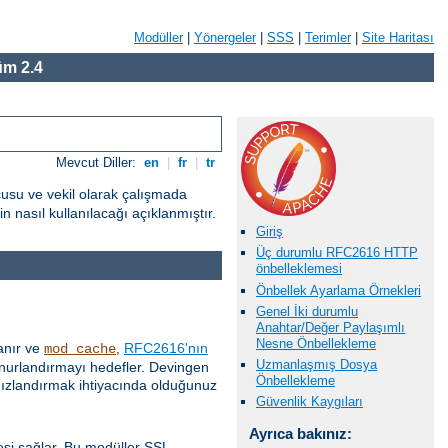
Modüller
|
Yönergeler
|
SSS
|
Terimler
|
Site Haritası
m 2.4
Mevcut Diller:
en
|
fr
|
tr
cusu ve vekil olarak çalışmada
 nasıl kullanılacağı açıklanmıştır.
Giriş
Üç durumlu RFC2616 HTTP
önbelleklemesi
Önbellek Ayarlama Örnekleri
Genel İki durumlu
Anahtar/Değer Paylaşımlı
Nesne Önbellekleme
anır ve
,
RFC2616'nın
mod_cache
Uzmanlaşmış Dosya
 onurlandırmayı hedefler. Devingen
Önbellekleme
 hızlandırmak ihtiyacında olduğunuz
Güvenlik Kaygıları
Ayrıca bakınız:
esi sağlar. Bu modüller SSL