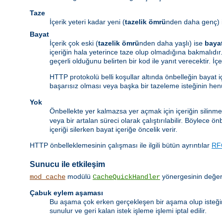
Taze
İçerik yeteri kadar yeni (
tazelik ömrü
nden daha genç) 
Bayat
İçerik çok eski (
tazelik ömrü
nden daha yaşlı) ise
baya
içeriğin hala yeterince taze olup olmadığına bakmalıdır.
geçerli olduğunu belirten bir kod ile yanıt verecektir. İ
HTTP protokolü belli koşullar altında önbelleğin bayat 
başarısız olması veya başka bir tazeleme isteğinin he
Yok
Önbellekte yer kalmazsa yer açmak için içeriğin silinme
veya bir artalan süreci olarak çalıştırılabilir. Böylece 
içeriği silerken bayat içeriğe öncelik verir.
HTTP önbelleklemesinin çalışması ile ilgili bütün ayrıntılar
RF
Sunucu ile etkileşim
modülü
yönergesinin değeri
mod_cache
CacheQuickHandler
Çabuk eylem aşaması
Bu aşama çok erken gerçekleşen bir aşama olup isteği
sunulur ve geri kalan istek işleme işlemi iptal edilir.