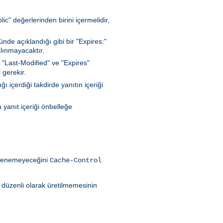
c" değerlerinden birini içermelidir,
de açıklandığı gibi bir "Expires:"
lınmayacaktır.
 "Last-Modified" ve "Expires"
 gerekir.
 içerdiği takdirde yanıtın içeriği
 yanıt içeriği önbelleğe
eklenemeyeceğini
Cache-Control
ın düzenli olarak üretilmemesinin