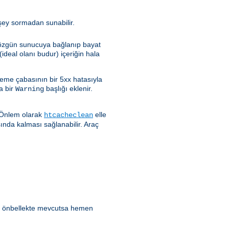
rşey sormadan sunabilir.
e özgün sunucuya bağlanıp bayat
ideal olanı budur) içeriğin hala
leme çabasının bir 5xx hatasıyla
a bir
başlığı eklenir.
Warning
. Önlem olarak
elle
htcacheclean
sında kalması sağlanabilir. Araç
ik önbellekte mevcutsa hemen