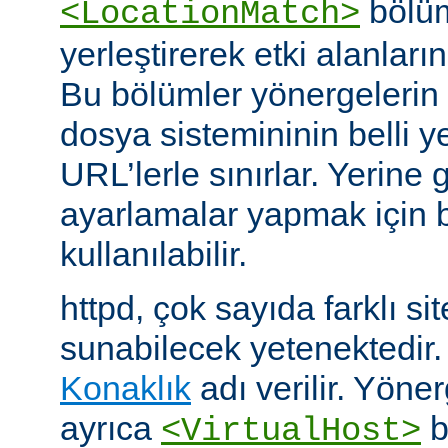
bölüm
<LocationMatch>
yerleştirerek etki alanlarını
Bu bölümler yönergelerin e
dosya sistemininin belli ye
URL’lerle sınırlar. Yerin
ayarlamalar yapmak için b
kullanılabilir.
httpd, çok sayıda farklı si
sunabilecek yetenektedir
Konaklık
adı verilir. Yöner
ayrıca
b
<VirtualHost>