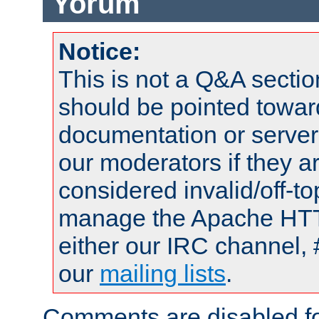
Yorum
Notice:
This is not a Q&A sect
should be pointed towar
documentation or serve
our moderators if they a
considered invalid/off-t
manage the Apache HTTP
either our IRC channel, 
our
mailing lists
.
Comments are disabled fo