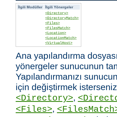
İlgili Modüller
İlgili Yönergeler
<Directory>
<DirectoryMatch>
<Files>
<FilesMatch>
<Location>
<LocationMatch>
<VirtualHost>
Ana yapılandırma dosyasın
yönergeler sunucunun ta
Yapılandırmanızı sunucunu
için değiştirmek isterseni
,
<Directory>
<Direct
,
<Files>
<FilesMatch