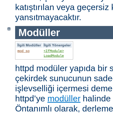
katıştırılan veya geçersiz 
yansıtmayacaktır.
Modüller
İlgili Modüller
İlgili Yönergeler
mod_so
<IfModule>
LoadModule
httpd modüler yapıda bir 
çekirdek sunucunun sade
işlevselliği içermesi demekt
httpd’ye
modüller
halinde 
Öntanımlı olarak, derleme