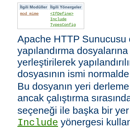
İlgili Modüller
İlgili Yönergeler
mod_mime
<IfDefine>
Include
TypesConfig
Apache HTTP Sunucusu 
yapılandırma dosyaların
yerleştirilerek yapılandırı
dosyasının ismi normald
Bu dosyanın yeri derleme s
ancak çalıştırma sırasınd
seçeneği ile başka bir yer b
yönergesi kulla
Include