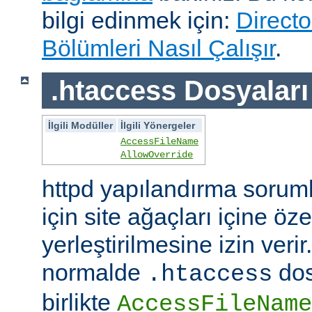
bilgi edinmek için:
Directo
Bölümleri Nasıl Çalışır
.
.htaccess Dosyaları
İlgili Modüller
İlgili Yönergeler
AccessFileName
AllowOverride
httpd yapılandırma sorum
için site ağaçları içine öz
yerleştirilmesine izin veri
normalde
dos
.htaccess
birlikte
AccessFileName