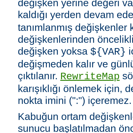
değişken yerine değeri va
kaldığı yerden devam ede
tanımlanmış değişkenler
değişkenlerinden öncelikli
değişken yoksa
i
${VAR}
değişmeden kalır ve günlü
çıktılanır.
söz
RewriteMap
karışıklığı önlemek için, d
nokta imini (":") içeremez.
Kabuğun ortam değişkenle
sunucu başlatılmadan ön