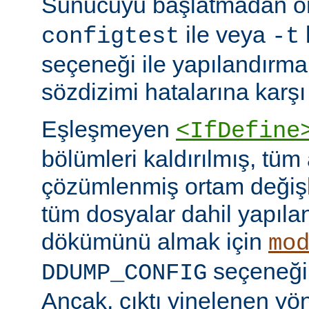
Sunucuyu başlatmadan 
ile veya
configtest
-t
seçeneği ile yapılandırma
sözdizimi hatalarına karşı 
Eşleşmeyen
<IfDefine
bölümleri kaldırılmış, tüm
çözümlenmiş ortam değişke
tüm dosyalar dahil yapıla
dökümünü almak için
mo
seçeneğini
DDUMP_CONFIG
Ancak, çıktı yinelenen yön