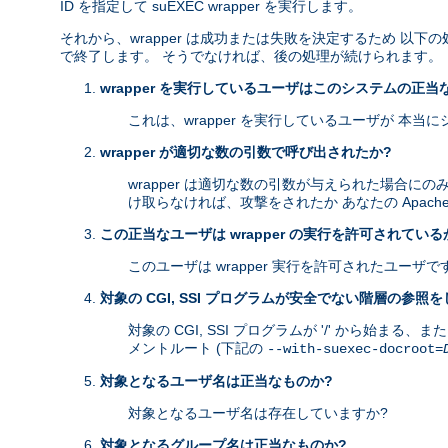
ID を指定して suEXEC wrapper を実行します。
それから、wrapper は成功または失敗を決定するため 
で終了します。 そうでなければ、後の処理が続けられます。
wrapper を実行しているユーザはこのシステムの正当
これは、wrapper を実行しているユーザが 本
wrapper が適切な数の引数で呼び出されたか?
wrapper は適切な数の引数が与えられた場合にの
け取らなければ、攻撃をされたか あなたの Apach
この正当なユーザは wrapper の実行を許可されている
このユーザは wrapper 実行を許可されたユーザで
対象の CGI, SSI プログラムが安全でない階層の参照
対象の CGI, SSI プログラムが '/' から始まる
メントルート (下記の
--with-suexec-docroot=
対象となるユーザ名は正当なものか?
対象となるユーザ名は存在していますか?
対象となるグループ名は正当なものか?