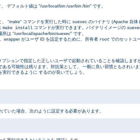
値は "/usr/local/bin:/usr/bin:/bin" です。
、 "make" コマンドを実行した時に
のバイナリ (Apache 
suexec
は
コマンドが実行できます。バイナリイメージの
make install
suexe
local/apache/bin/suexec" です。
rapper がユーザ ID を設定するために、所有者
でのセットユー
root
オプションで指定した正しいユーザで起動されていることを確認しますが
脆弱である可能性は残ります。対抗策として、 一般に良い習慣ともされい
EC を実行できるように するのが良いでしょう。
 にインストールされていた場合、次のように設定する必要があります。