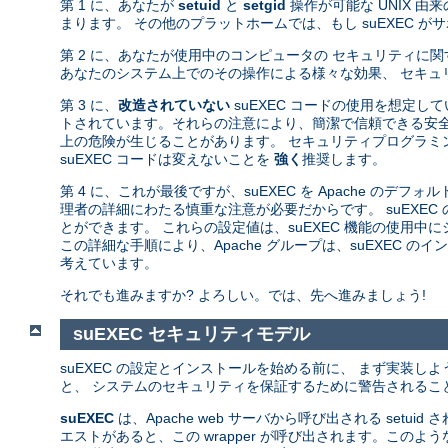
第 1 に、あなたが
setuid
と
setgid
操作が可能な UNIX 
まります。 その他のプラットホームでは、もし suEXEC 
第 2 に、あなたが使用中のコンピュータの セキュリティに
あなたのシステム上でのその操作による様々な効果、 セキュ
第 3 に、
改造されていない
suEXEC コードの使用を想定し
トされています。それらの注意により、簡潔で信頼できる安全
上の危険が生じることがあります。 セキュリティプログラミン
suEXEC コードは変えないことを
強く
推奨します。
第 4 に、これが最後ですが、suEXEC を Apache のデフ
理者の詳細にわたる慎重な注意が必要だからです。 suEXEC
とができます。 これらの設定値は、suEXEC 機能の使用
この詳細な手順により、Apache グループは、suEXEC
考えています。
それでも進みますか? よろしい。では、先へ進みましょう!
suEXEC セキュリティモデル
suEXEC の設定とインストールを始める前に、 まず実装し
と、 システムのセキュリティを保証するために警告されるこ
suEXEC
は、Apache web サーバから呼び出される setuid
エストがあると、この wrapper が呼び出されます。このよ