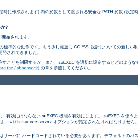
設定時に作成されます) 内の変数として渡される安全な PATH 変数 (設
るか?
ムが開始されます。
ィモデルの標準的な動作です。もう少し厳重に CGI/SSI 設計についての新
つ開発されてきました。
すことを制限するか、また、suEXEC を適切に設定するとどのよう
 the Jabberwock)
の章を参照してください。
にはならない suEXEC 機能を有効にします。 suEXEC を使うよう
つは
オプションが指定されなければなりません
--with-suexec-xxxxx
はサーバに ハードコードされている必要があります。デフォルトのパス