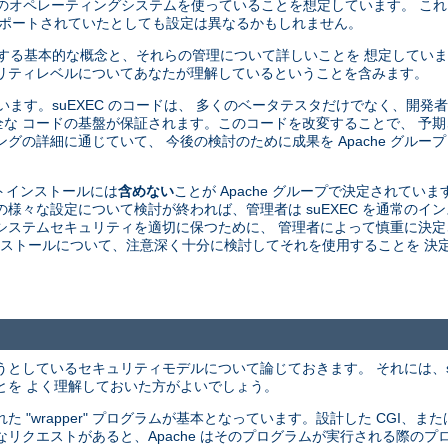
由来のオペレーティングシステムを使っていることを想定しています。 こ
がサポートされていたとしても設定は異なるかもしれません。
関する基本的な概念と、それらの管理について詳しいことを 想定してい
リティレベルについてあなたが理解しているということを含みます。
ています。suEXEC のコードは、 多くのベータテスタだけでなく、開
な コードの基盤が保証されます。このコードを改変することで、 予
グの詳細に通じていて、 今後の検討のために成果を Apache グルー
ォルトインストールには
含めない
ことが Apache グループで決定されていま
 の様々な設定について検討が終われば、管理者は suEXEC を通常の
中にシステムセキュリティを適切に保つために、 管理者によって慎重に決
 のインストールについて、注意深く十分に検討してそれを使用することを 
ようとしているセキュリティモデルについて論じておきます。 それには、s
とを よく理解しておいた方がよいでしょう。
 された "wrapper" プログラムが基本となっています。設計した CGI、または
うなリクエストがあると、Apache はそのプログラムが実行される際のプロ