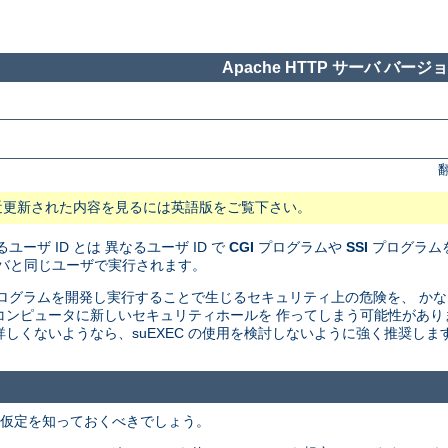
Apache HTTP サーバ バージョン
近更新された内容を見るには英語版をご覧下さい。
ユーザ ID とは 異なるユーザ ID で
CGI
プログラムや
SSI
プログラムを
サーバと同じユーザで実行されます。
I プログラムを開発し実行することで生じるセキュリティ上の危険を、 
たのコンピュータに新しいセキュリティホールを 作ってしまう可能性があ
しくないようなら、suEXEC の使用を検討しないように強く推奨しま
での仮定を知っておくべきでしょう。