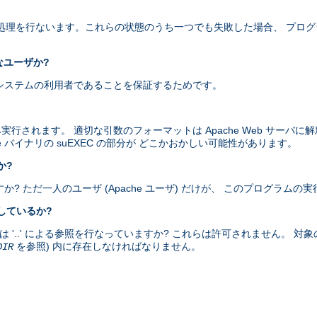
以下の処理を行ないます。これらの状態のうち一つでも失敗した場合、 プロ
なユーザか?
当にシステムの利用者であることを保証するためです。
み実行されます。 適切な引数のフォーマットは Apache Web サーバ
e バイナリの suEXEC の部分が どこかおかしい可能性があります。
か?
すか? ただ一人のユーザ (Apache ユーザ) だけが、 このプログラム
をしているか?
、または '..' による参照を行なっていますか? これらは許可されません。 対
を参照) 内に存在しなければなりません。
DIR