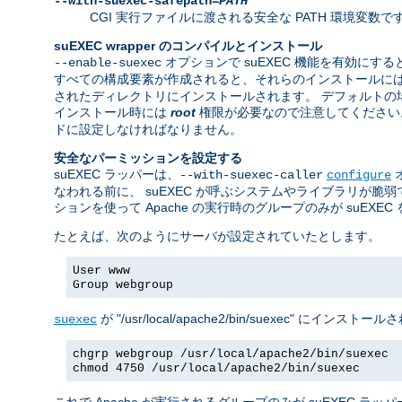
--with-suexec-safepath=
PATH
CGI 実行ファイルに渡される安全な PATH 環境変数です。 デフォルト
suEXEC wrapper のコンパイルとインストール
オプションで suEXEC 機能を有効にすると
--enable-suexec
すべての構成要素が作成されると、それらのインストールに
されたディレクトリにインストールされます。 デフォルトの場所は "/usr/
インストール時には
root
権限が必要なので注意してください。w
ドに設定しなければなりません。
安全なパーミッションを設定する
suEXEC ラッパーは、
--with-suexec-caller
configure
なわれる前に、 suEXEC が呼ぶシステムやライブラリが
ションを使って Apache の実行時のグループのみが suEX
たとえば、次のようにサーバが設定されていたとします。
User www
Group webgroup
が "/usr/local/apache2/bin/suexec"
suexec
chgrp webgroup /usr/local/apache2/bin/suexec
chmod 4750 /usr/local/apache2/bin/suexec