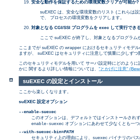
安全な動作を保証するための環境変数クリアが可能か?
suEXEC は、安全な環境変数のリスト (これらは
で、 プロセスの環境変数をクリアします。
対象となる CGI/SSI プログラムを exec して実行でき
ここで suEXEC が終了し、対象となるプログラ
ここまでが suEXEC の wrapper におけるセキュリテ
ますが、 suEXEC はセキュリティに注意して慎重に少しず
このセキュリティモデルを用いて サーバ設定時にどのように許
かに 関するより詳しい情報については、
"とかげに注意" (Beware
suEXEC の設定とインストール
ここから楽しくなります。
suEXEC 設定オプション
--enable-suexec
このオプションは、デフォルトではインストールされず、 有効
オプションにあわせて少なくとも一
enable-suexec
--with-suexec-bin=
PATH
セキュリティ上の理由により、
バイナリのパス
suexec