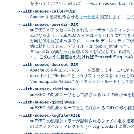
を使ってください。
例えば
、
--with-suexec-bin=/u
--with-suexec-caller=
UID
Apache を通常動作させる
ユーザ名
を指定します。 この
--with-suexec-userdir=
DIR
suEXEC がアクセスを許されるユーザホームディレ
ムになるよう、 suEXEC がそのユーザとして実行できるよ
と同じ値を設定すべきです。 Userdir ディレクティ
切に動作しません。デフォルトは "public_html" です。
各 UserDir が異なった仮想ホストを設定している
す。
このように指定されなければ "~userdir" cgi
--with-suexec-docroot=
DIR
Apache のドキュメントルートを設定します。これが s
に "/htdocs" というサフィックスをつけたもの
datedir
"/home/apache/htdocs" がドキュメントルートとし
--with-suexec-uidmin=
UID
suEXEC の対象ユーザとして許される UID の最小値を
--with-suexec-gidmin=
GID
suEXEC の対象グループとして許される GID の最
--with-suexec-logfile=
FILE
suEXEC の処理とエラーが記録されるファイル名を指定し
のログファイルディレクトリ (
) に置か
--logfiledir