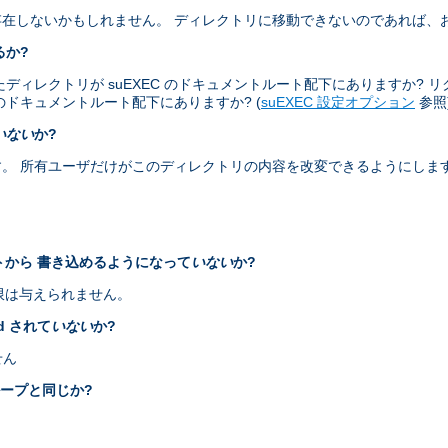
在しないかもしれません。 ディレクトリに移動できないのであれば、
るか?
レクトリが suEXEC のドキュメントルート配下にありますか? リクエス
ザのドキュメントルート配下にありますか? (
suEXEC 設定オプション
参照
いない
か?
。 所有ユーザだけがこのディレクトリの内容を改変できるようにしま
ントから 書き込めるようになって
いない
か?
権限は与えられません。
id されて
いない
か?
せん
ループと同じか?