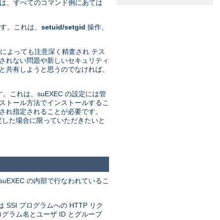
れは、すべてのコマンド例にあては
ます。これは、
setuid/setgid
操作、
発者によっても注意深く精査され テス
期されない問題や新しいセキュリティ
プと共有しようと思うのでなければ、
す。これは、suEXEC の設定には管
インストール方法でインストールするこ
定され指定されることが必要です。
決定した場合に限っていただきたいと
uEXEC の内部で行なわれているこ
 SSI プログラムへの HTTP リク
グラム名とユーザ ID とグループ