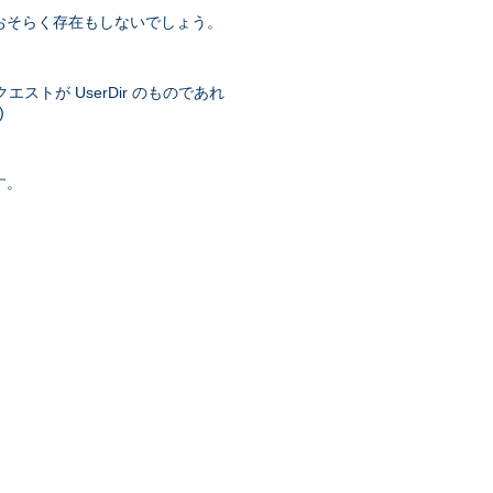
おそらく存在もしないでしょう。
トが UserDir のものであれ
)
す。