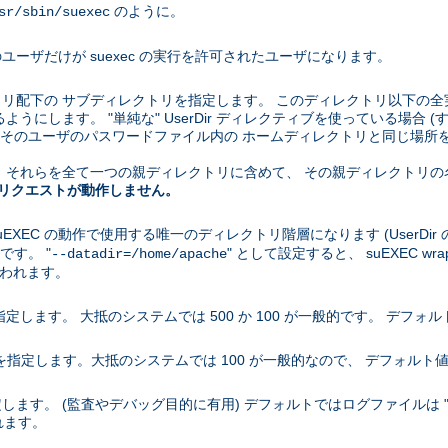
のように。
sr/sbin/suexec
ユーザだけが suexec の実行を許可されたユーザになります。
クトリ配下の サブディレクトリを指定します。 このディレクトリ以下の全
うにします。 "単純な" UserDir ディレクティブを使っている場合 (す
ブがそのユーザのパスワードファイル内の ホームディレクトリと同じ場所を指
場合、 それらを全て一つの親ディレクトリに含めて、 その親ディレクト
 へのリクエストが動作しません。
uEXEC の動作で使用する唯一のディレクトリ階層になります (UserDi
です。 "
" として設定すると、 suEXEC wra
--datadir=/home/apache
て使われます。
指定します。 大抵のシステムでは 500 か 100 が一般的です。 デフォルト
小値を指定します。大抵のシステムでは 100 が一般的なので、 デフォルト値
ます。 (監査やデバッグ目的に有用) デフォルトではログファイルは "sue
れます。