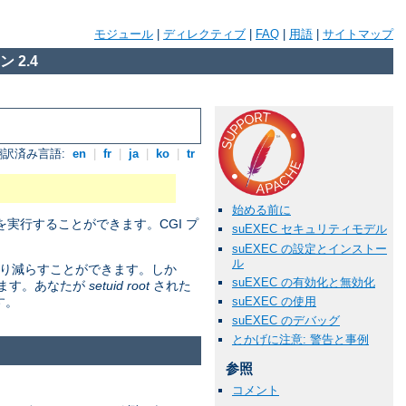
モジュール
|
ディレクティブ
|
FAQ
|
用語
|
サイトマップ
 2.4
翻訳済み言語:
en
|
fr
|
ja
|
ko
|
tr
始める前に
実行することができます。CGI プ
suEXEC セキュリティモデル
suEXEC の設定とインストー
ル
かなり減らすことができます。しか
suEXEC の有効化と無効化
ります。あなたが
setuid root
された
suEXEC の使用
す。
suEXEC のデバッグ
とかげに注意: 警告と事例
参照
コメント