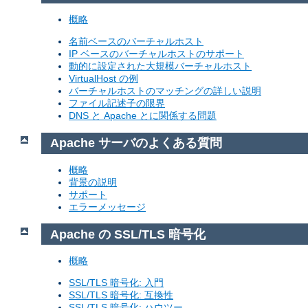
概略
名前ベースのバーチャルホスト
IP ベースのバーチャルホストのサポート
動的に設定された大規模バーチャルホスト
VirtualHost の例
バーチャルホストのマッチングの詳しい説明
ファイル記述子の限界
DNS と Apache とに関係する問題
Apache サーバのよくある質問
概略
背景の説明
サポート
エラーメッセージ
Apache の SSL/TLS 暗号化
概略
SSL/TLS 暗号化: 入門
SSL/TLS 暗号化: 互換性
SSL/TLS 暗号化: ハウツー