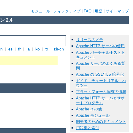
モジュール
|
ディレクティブ
|
FAQ
|
用語
|
サイトマップ
 2.4
リリースのメモ
Apache HTTP サーバの使用
en
|
es
|
fr
|
ja
|
ko
|
tr
|
zh-cn
Apache バーチャルホストド
キュメント
Apache サーバのよくある質
問
Apache の SSL/TLS 暗号化
ガイド、チュートリアル、ハ
ウツー
プラットフォーム固有の情報
Apache HTTP サーバとサポ
ートプログラム
Apache その他
Apache モジュール
開発者のためのドキュメント
用語集と索引