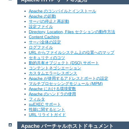
Apache のコンパイルとインストール
Apache の起動
サーバの停止と再起動
設定ファイル
Directory, Location, Files セクションの動作方法
Content Caching
サーバ全体の設定
ログファイル
URL からファイルシステム上の位置へのマップ
セキュリティのコツ
動的共有オブジェクト (DSO) サポート
コンテントネゴシエーション
カスタムエラーレスポンス
Apache が使用するアドレスとポートの設定
マルチプロセッシングモジュール (MPM)
Apache における環境変数
Apache のハンドラの使用
フィルタ
suEXEC サポート
性能に関するヒント
URL リライトガイド
Apache バーチャルホストドキュメント