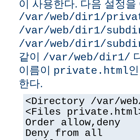
이 사용한다. 다음 설정을 
/var/web/dir1/priva
/var/web/dir1/subdi
/var/web/dir1/subdi
같이
디
/var/web/dir1/
이름이
인
private.html
한다.
<Directory /var/web
<Files private.html
Order allow,deny
Deny from all