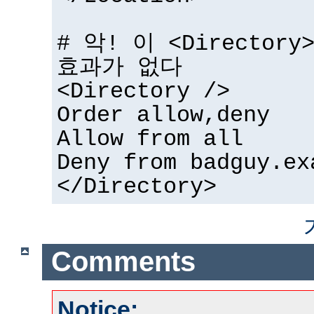
# 악! 이 <Directo
효과가 없다
<Directory />
Order allow,deny
Allow from all
Deny from badguy.ex
</Directory>
Comments
Notice: