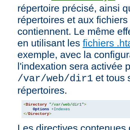
répertoire précisé, ainsi 
répertoires et aux fichier
contiennent. Le même effe
en utilisant les
fichiers .h
exemple, avec la configur
l'indexation sera activée p
et tous 
/var/web/dir1
répertoires.
<
Directory
"/var/web/dir1"
>
Options
+Indexes
</
Directory
>
Les directives contenues