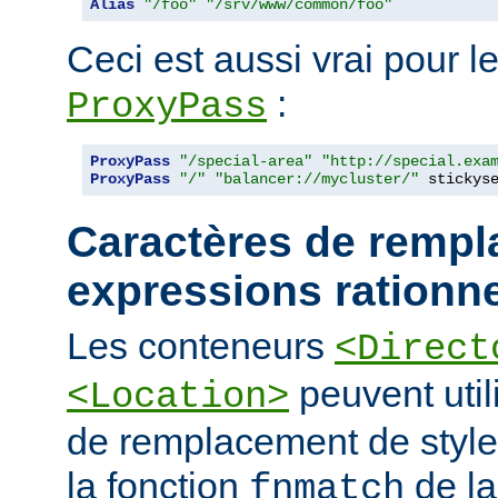
Alias
"/foo"
"/srv/www/common/foo"
Ceci est aussi vrai pour le
:
ProxyPass
ProxyPass
"/special-area"
"http://special.exa
ProxyPass
"/"
"balancer://mycluster/"
 stickys
Caractères de rempl
expressions rationne
Les conteneurs
<Direct
peuvent util
<Location>
de remplacement de styl
la fonction
de la
fnmatch