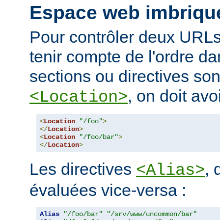
Espace web imbriqu
Pour contrôler deux URLs
tenir compte de l'ordre da
sections ou directives so
, on doit avoi
<Location>
<
Location
"/foo"
>
</
Location
>
<
Location
"/foo/bar"
>
</
Location
>
Les directives
, 
<Alias>
évaluées vice-versa :
Alias
"/foo/bar"
"/srv/www/uncommon/bar"