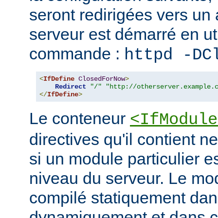
seront redirigées vers un a
serveur est démarré en uti
commande :
httpd -DC
<
IfDefine
ClosedForNow
>
Redirect
"/"
"http://otherserver.example.
</
IfDefine
>
Le conteneur
<IfModule
directives qu'il contient n
si un module particulier e
niveau du serveur. Le modu
compilé statiquement dans
dynamiquement et dans ce