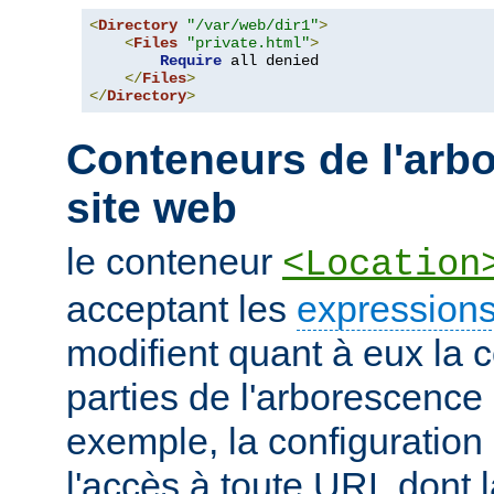
<
Directory
"/var/web/dir1"
>
<
Files
"private.html"
>
Require
 all denied

</
Files
>
</
Directory
>
Conteneurs de l'arb
site web
le conteneur
<Location
acceptant les
expressions
modifient quant à eux la c
parties de l'arborescence
exemple, la configuration 
l'accès à toute URL dont 