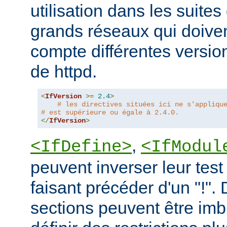
utilisation dans les suites 
grands réseaux qui doive
compte différentes version
de httpd.
<
IfVersion
>=
2.4
>
# les directives situées ici ne s'appliqu
# est supérieure ou égale à 2.4.0.
</
IfVersion
>
,
<IfDefine>
<IfModul
peuvent inverser leur test
faisant précéder d'un "!".
sections peuvent être imb