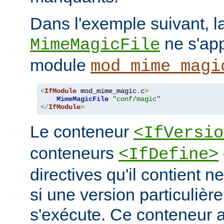
Dans l'exemple suivant, la
ne s'app
MimeMagicFile
module
mod_mime_magi
<
IfModule
 mod_mime_magic
.
c
>
MimeMagicFile
"conf/magic"
</
IfModule
>
Le conteneur
<IfVersio
conteneurs
<IfDefine>
directives qu'il contient n
si une version particulièr
s'exécute. Ce conteneur 