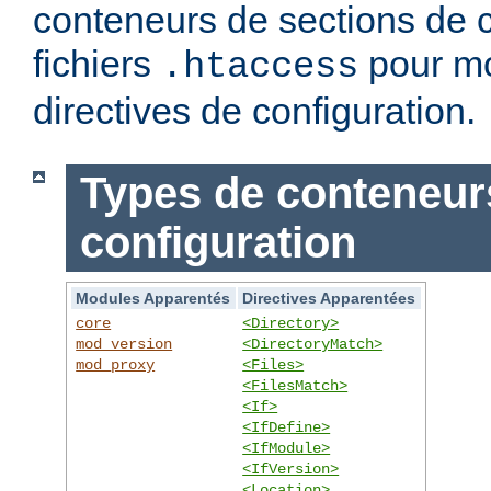
conteneurs de sections de c
fichiers
pour mo
.htaccess
directives de configuration.
Types de conteneur
configuration
Modules Apparentés
Directives Apparentées
core
<Directory>
mod_version
<DirectoryMatch>
mod_proxy
<Files>
<FilesMatch>
<If>
<IfDefine>
<IfModule>
<IfVersion>
<Location>