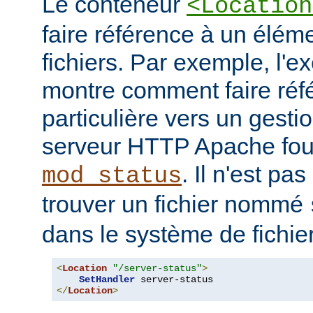
Le conteneur
<Location
faire référence à un élé
fichiers. Par exemple, l'e
montre comment faire ré
particulière vers un gesti
serveur HTTP Apache four
. Il n'est pa
mod_status
trouver un fichier nommé
dans le système de fichie
<
Location
"/server-status"
>
SetHandler
</
Location
>