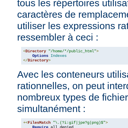
tous les répertoires utilisa
caractères de remplacem
utiliser les expressions ra
ressembler à ceci :
<
Directory
"/home/*/public_html"
>
Options
Indexes
</
Directory
>
Avec les conteneurs utili
rationnelles, on peut inter
nombreux types de fichie
simultanément :
+<
FilesMatch
"\.(?i:gif|jpe?g|png)$"
>
Require