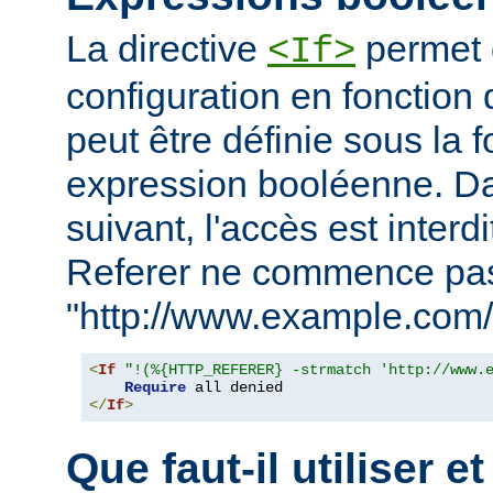
La directive
permet d
<If>
configuration en fonction 
peut être définie sous la 
expression booléenne. D
suivant, l'accès est interd
Referer ne commence pa
"http://www.example.com/
<
If
"!(%{HTTP_REFERER} -strmatch 'http://www.
Require
</
If
>
Que faut-il utiliser e