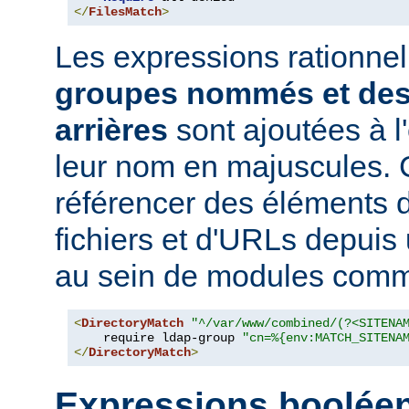
</
FilesMatch
>
Les expressions rationne
groupes nommés et des
arrières
sont ajoutées à 
leur nom en majuscules. 
référencer des éléments 
fichiers et d'URLs depuis
au sein de modules co
<
DirectoryMatch
"^/var/www/combined/(?<SITENA
    require ldap-group 
"cn=%{env:MATCH_SITENA
</
DirectoryMatch
>
Expressions boolée