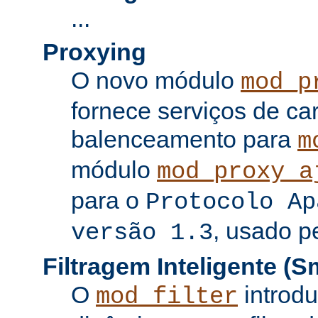
...
Proxying
O novo módulo
mod_p
fornece serviços de c
balenceamento para
m
módulo
mod_proxy_a
para o
Protocolo Ap
, usado p
versão 1.3
Filtragem Inteligente (Sm
O
introdu
mod_filter