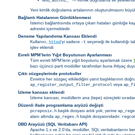
mod_authnz_*
Yeni kimlik doğrulama artalanının oluşturulmasını büyük
Bağlantı Hatalarının Günlüklenmesi
İstemci bağlantısında ortaya çıkan hataları günlüğe k
adresini içermektedir.
Deneme Yapılandırma Kancası Eklendi
Kullanıcı,
’yi sadece
seçeneği ile kullandığı t
httpd
-t
işlev eklendi.
Evreli MPM’lerin Yığıt Boyutunun Ayarlanması
Tüm evreli MPM’lerin yığıt boyutunu ayarlamak üzere
bazı üçüncü parti modüller tarafından buna ihtiyaç duy
Çıktı süzgeçlerinde protokoller
Evvelce her süzgeç etkilediğini yanıt başlıklarının doğ
veya
ap_register_output_filter_protocol
ap_f
İzleme kancası eklendi
İzleme kancası, modüllerin ana (tepe) süreçteki sıradan
Düzenli ifade programlama aryüzü değişti
başlık dosyası artık yok; yerine
pcreposix.h
ap_rege
alanı altında
başlık dosyasındadır.
ap_regex.h
regco
DBD Arayüzü (SQL Veritabanı API)
Apache 1.x ve 2.0’da, modüller, SQL veritabanlarını ken
bağlantısına sahip bir sürü modül olduğunda bu yöntem