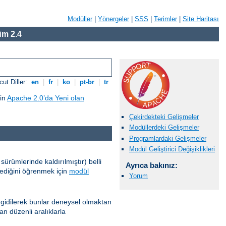
Modüller
|
Yönergeler
|
SSS
|
Terimler
|
Site Haritası
m 2.4
ut Diller:
en
|
fr
|
ko
|
pt-br
|
tr
çin
Apache 2.0’da Yeni olan
Çekirdekteki Gelişmeler
Modüllerdeki Gelişmeler
Programlardaki Gelişmeler
Modül Geliştirici Değişiklikleri
ürümlerinde kaldırılmıştır) belli
Ayrıca bakınız:
ilediğini öğrenmek için
modül
Yorum
 gidilerek bunlar deneysel olmaktan
an düzenli aralıklarla