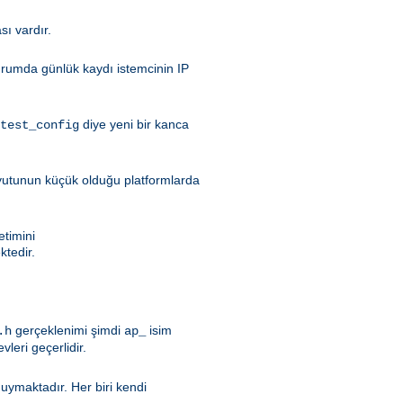
sı vardır.
durumda günlük kaydı istemcinin IP
diye yeni bir kanca
test_config
oyutunun küçük olduğu platformlarda
etimini
tedir.
gerçeklenimi şimdi
isim
.h
ap_
evleri geçerlidir.
duymaktadır. Her biri kendi