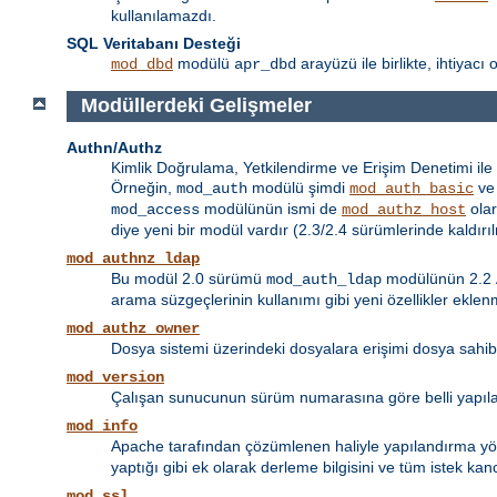
kullanılamazdı.
SQL Veritabanı Desteği
modülü
arayüzü ile birlikte, ihtiyac
mod_dbd
apr_dbd
Modüllerdeki Gelişmeler
Authn/Authz
Kimlik Doğrulama, Yetkilendirme ve Erişim Denetimi ile i
Örneğin,
modülü şimdi
v
mod_auth
mod_auth_basic
modülünün ismi de
olar
mod_access
mod_authz_host
diye yeni bir modül vardır (2.3/2.4 sürümlerinde kaldırıl
mod_authnz_ldap
Bu modül 2.0 sürümü
modülünün 2.2
mod_auth_ldap
arama süzgeçlerinin kullanımı gibi yeni özellikler eklenm
mod_authz_owner
Dosya sistemi üzerindeki dosyalara erişimi dosya sahi
mod_version
Çalışan sunucunun sürüm numarasına göre belli yapıland
mod_info
Apache tarafından çözümlenen haliyle yapılandırma yön
yaptığı gibi ek olarak derleme bilgisini ve tüm istek kanc
mod_ssl