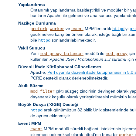
Yapılandırma
Öntanımlı yapılandırma basitleştirildi ve modüler bir ya
bunların Apache ile gelmesi ve ana sunucu yapılandırıl
Nazikçe Durdurma
,
ve
MPM’leri artık
’yi
prefork
worker
event
httpd
gr
gecikmelere karşı bir önlem olarak, isteğe bağlı bir z
bile
sonlandırılabilmektedir.
httpd
Vekil Sunucu
Yeni
modülü ile
için
mod_proxy_balancer
mod_proxy
kullanılan
Apache JServ Protokolünün 1.3 sürümü
için 
Düzenli İfade Kütüphanesi Güncellemesi
Apache,
Perl uyumlu düzenli ifade kütüphanesinin 5.0
PCRE destekli olarak derlenebilmektedir.
Akıllı Süzme
çıktı süzgeç zincirinin devingen olarak yap
mod_filter
dayanarak koşullu olarak yerleştirilmesini mümkün kılar
Büyük Dosya (>2GB) Desteği
artık günümüzün 32 bitlik Unix sistemlerinde bul
httpd
de ayrıca eklenmiştir.
Event MPM
MPM modülü sürekli bağlantı isteklerinin işlenmesi 
event
işlenmesi geleneksel olarak httpd’nin buna bir
a
worker