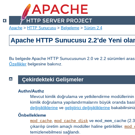
Apache
>
HTTP Sunucusu
>
Belgeleme
>
Sürüm 2.4
Apache HTTP Sunucusu 2.2’de Yeni olan
Bu belgede Apache HTTP Sunucusunun 2.0 ve 2.2 sürümleri arasındak
Özellikler
belgesine bakınız.
Çekirdekteki Gelişmeler
Authn/Authz
Mevcut kimlik doğrulama ve yetkilendirme modüllerinin 
kimlik doğrulama yapılandırmalarını büyük oranda basitleş
değişikliklerine
ve
geliştirici değişikliklerine
bakabilirsini
Önbellekleme
,
ve
(2.3
mod_cache
mod_cache_disk
mod_mem_cache
çıkarılıp üretim amaçlı modüller haline getirildiler.
mod_
temizlenebilmesi sağlandı.