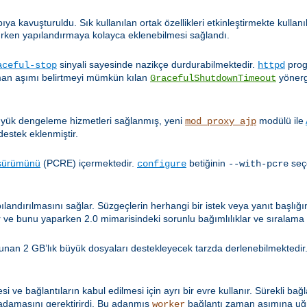
pıya kavuşturuldu. Sık kullanılan ortak özellikleri etkinleştirmekte kulla
ırken yapılandırmaya kolayca eklenebilmesi sağlandı.
sinyali sayesinde nazikçe durdurabilmektedir.
prog
aceful-stop
httpd
aman aşımı belirtmeyi mümkün kılan
yönerg
GracefulShutdownTimeout
 yük dengeleme hizmetleri sağlanmış, yeni
modülü ile
mod_proxy_ajp
destek eklenmiştir.
 sürümünü
(PCRE) içermektedir.
betiğinin
seç
configure
--with-pcre
ılandırılmasını sağlar. Süzgeçlerin herhangi bir istek veya yanıt başlı
 ve bunu yaparken 2.0 mimarisindeki sorunlu bağımlılıklar ve sıralama 
unan 2 GB’lık büyük dosyaları destekleyecek tarzda derlenebilmektedir.
ve bağlantıların kabul edilmesi için ayrı bir evre kullanır. Sürekli bağla
damasını gerektirirdi. Bu adanmış
bağlantı zaman aşımına uğr
worker