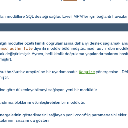
ı olan modüllere SQL desteği sağlar. Evreli MPM’ler için bağlantı havuzla
lgili modüller özetli kimlik doğrulamasına daha iyi destek sağlamak amac
e
diye iki modüle bölünmüştür.;
modül
mod_authn_file
mod_auth_dbm
ak değiştirilmiştir. Ayrıca, belli kimlik doğrulama yapılandırmalarını bas
mıştır).
arayüzüne bir uyarlamasıdır.
yönergesine LDAP 
Authn/Authz
Require
iştir.
bine göre düzenleyebilmeyi sağlayan yeni bir modüldür.
ırma bloklarını etkinleştirebilen bir modüldür.
ergelerinin gösterilmesini sağlayan yeni
parametresini ekler
?config
alarının sırasını da gösterir.