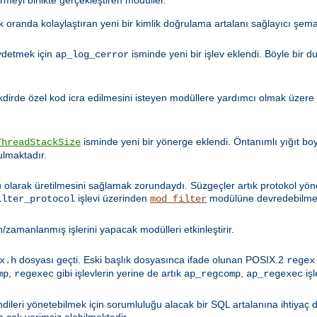
 oranda kolaylaştıran yeni bir kimlik doğrulama artalanı sağlayıcı şema
aydetmek için
isminde yeni bir işlev eklendi. Böyle bir 
ap_log_cerror
akdirde özel kod icra edilmesini isteyen modüllere yardımcı olmak üzere
isminde yeni bir yönerge eklendi. Öntanımlı yığıt b
ThreadStackSize
ulmaktadır.
ru olarak üretilmesini sağlamak zorundaydı. Süzgeçler artık protokol yön
işlevi üzerinden
modülüne devredebilmek
ilter_protocol
mod_filter
/zamanlanmış işlerini yapacak modülleri etkinleştirir.
dosyası geçti. Eski başlık dosyasınca ifade olunan POSIX.2
x.h
regex
,
gibi işlevlerin yerine de artık
,
işl
mp
regexec
ap_regcomp
ap_regexec
dileri yönetebilmek için sorumluluğu alacak bir SQL artalanına ihtiyaç 
 çok verimsiz olabilmektedir.