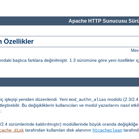
Apache HTTP Sunucusu Sürü
 Özellikler
Mevc
i başlıca farklara değinilmiştir. 1.3 sürümüne göre yeni özellikler i
iç işleyişi yeniden düzenlendi. Yeni
modülü (2.3/2.4 s
mod_authn_alias
tirebilir. Bu değişikliklerin kullanıcıları ve modül yazarlarını nasıl etk
z.
/2.4 sürümlerinde kaldırılmıştır) modüllerinde büyük oranda değişikliğe
tarafından kullanılan disk alanının
tarafınd
cache_disk
htcacheclean