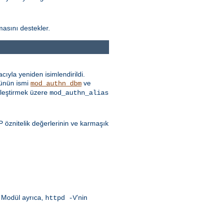
masını destekler.
ıyla yeniden isimlendirildi.
ünün ismi
ve
mod_authn_dbm
itleştirmek üzere
mod_authn_alias
öznitelik değerlerinin ve karmaşık
. Modül ayrıca,
’nin
httpd -V