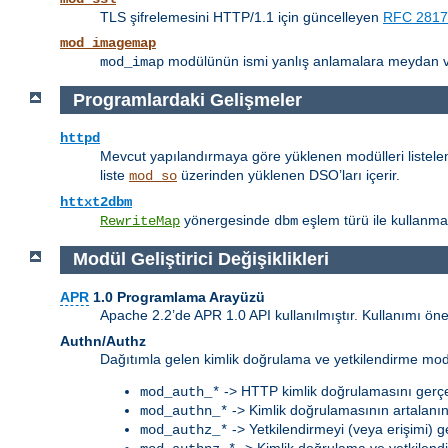
TLS şifrelemesini HTTP/1.1 için güncelleyen
RFC 2817
mod_imagemap
modülünün ismi yanlış anlamalara meydan 
mod_imap
Programlardaki Gelişmeler
httpd
Mevcut yapılandırmaya göre yüklenen modülleri listele
liste
üzerinden yüklenen DSO’ları içerir.
mod_so
httxt2dbm
yönergesinde
eşlem türü ile kullanma
RewriteMap
dbm
Modül Geliştirici Değişiklikleri
APR
1.0 Programlama Arayüzü
Apache 2.2’de APR 1.0 API kullanılmıştır. Kullanımı ön
Authn/Authz
Dağıtımla gelen kimlik doğrulama ve yetkilendirme modülle
-> HTTP kimlik doğrulamasını gerçe
mod_auth_*
-> Kimlik doğrulamasının artalanı
mod_authn_*
-> Yetkilendirmeyi (veya erişimi) g
mod_authz_*
-> Kimlik doğrulama ve yetkilendir