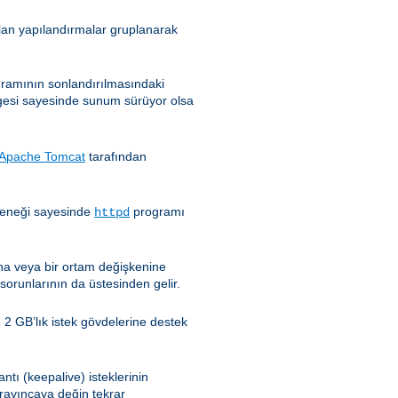
nılan yapılandırmalar gruplanarak
ramının sonlandırılmasındaki
esi sayesinde sunum sürüyor olsa
Apache Tomcat
tarafından
eneği sayesinde
programı
httpd
ğına veya bir ortam değişkenine
sorunlarının da üstesinden gelir.
 2 GB’lık istek gövdelerine destek
ntı (keepalive) isteklerinin
ayıncaya değin tekrar