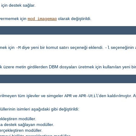
için destek sağlar.
vermemek için
olarak değiştirildi.
mod_imagemap
mek için
diye yeni bir komut satırı seçeneği eklendi.
seçeneğinin a
-M
-l
k üzere metin girdilerden DBM dosyaları üretmek için kullanılan yeni bi
erilmeyen tüm işlevler ve simgeler
ve
’den kaldırılmıştır. A
APR
APR-Util
rinin isimleri aşağıdaki gibi değiştirildi:
kleştiren modüller.
na destek sağlayan modüller.
erçekleştiren modüller.
meyi birlikte gerçekleştiren modüller.