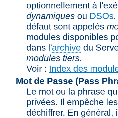
optionnellement à l'ex
dynamiques
ou
DSOs
.
défaut sont appelés
mo
modules disponibles p
dans l'
archive
du Serve
modules tiers
.
Voir :
Index des modul
Mot de Passe (Pass Phr
Le mot ou la phrase qui
privées. Il empêche les
déchiffrer. En général, 