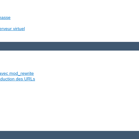
 masse
rveur virtuel
s avec mod_rewrite
traduction des URLs