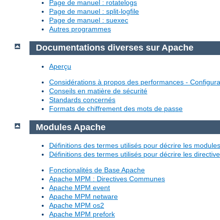
Page de manuel : rotatelogs
Page de manuel : split-logfile
Page de manuel : suexec
Autres programmes
Documentations diverses sur Apache
Aperçu
Considérations à propos des performances - Configura
Conseils en matière de sécurité
Standards concernés
Formats de chiffrement des mots de passe
Modules Apache
Définitions des termes utilisés pour décrire les modul
Définitions des termes utilisés pour décrire les directi
Fonctionalités de Base Apache
Apache MPM : Directives Communes
Apache MPM event
Apache MPM netware
Apache MPM os2
Apache MPM prefork