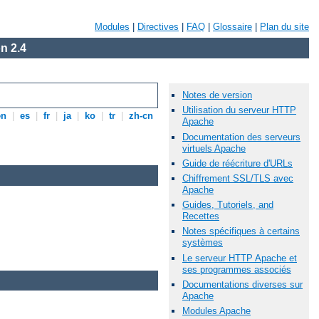
Modules
|
Directives
|
FAQ
|
Glossaire
|
Plan du site
n 2.4
Notes de version
Utilisation du serveur HTTP
en
|
es
|
fr
|
ja
|
ko
|
tr
|
zh-cn
Apache
Documentation des serveurs
virtuels Apache
Guide de réécriture d'URLs
Chiffrement SSL/TLS avec
Apache
Guides, Tutoriels, and
Recettes
Notes spécifiques à certains
systèmes
Le serveur HTTP Apache et
ses programmes associés
Documentations diverses sur
Apache
Modules Apache