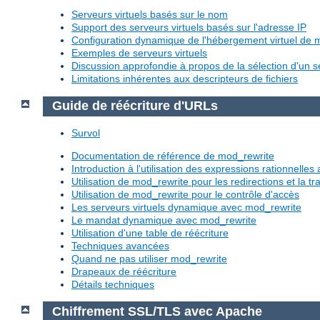
Serveurs virtuels basés sur le nom
Support des serveurs virtuels basés sur l'adresse IP
Configuration dynamique de l'hébergement virtuel de
Exemples de serveurs virtuels
Discussion approfondie à propos de la sélection d'un se
Limitations inhérentes aux descripteurs de fichiers
Guide de réécriture d'URLs
Survol
Documentation de référence de mod_rewrite
Introduction à l'utilisation des expressions rationnelle
Utilisation de mod_rewrite pour les redirections et la 
Utilisation de mod_rewrite pour le contrôle d'accès
Les serveurs virtuels dynamique avec mod_rewrite
Le mandat dynamique avec mod_rewrite
Utilisation d'une table de réécriture
Techniques avancées
Quand ne pas utiliser mod_rewrite
Drapeaux de réécriture
Détails techniques
Chiffrement SSL/TLS avec Apache