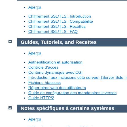
Aperçu
Chiffrement SSL/TLS : Introduction
Chiffrement SSL/TLS : Compatibilité
Chiffrement SSL/TLS : Recettes
Chiffrement SSL/TLS : FAQ
Guides, Tutoriels, and Recettes
Aperçu
Authentification et autorisation
Contrôle d'accès
Contenu dynamique avec CGI
Introduction aux Inclusions côté serveur (Server Side I
Fichiers .htaccess
Répertoires web des utilisateurs
Guide de configuration des mandataires inverses
Guide HTTP/2
Notes spécifiques à certains systèmes
Aperçu