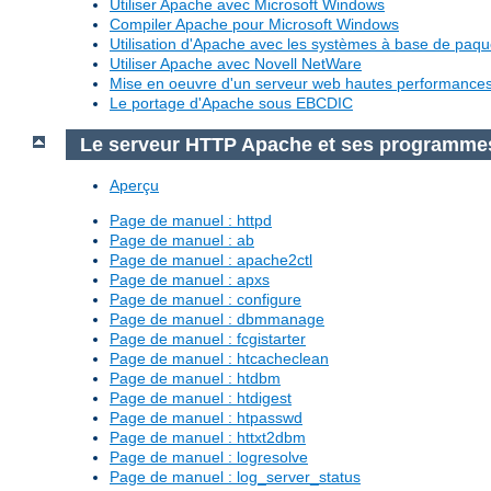
Utiliser Apache avec Microsoft Windows
Compiler Apache pour Microsoft Windows
Utilisation d'Apache avec les systèmes à base de paq
Utiliser Apache avec Novell NetWare
Mise en oeuvre d'un serveur web hautes performanc
Le portage d'Apache sous EBCDIC
Le serveur HTTP Apache et ses programme
Aperçu
Page de manuel : httpd
Page de manuel : ab
Page de manuel : apache2ctl
Page de manuel : apxs
Page de manuel : configure
Page de manuel : dbmmanage
Page de manuel : fcgistarter
Page de manuel : htcacheclean
Page de manuel : htdbm
Page de manuel : htdigest
Page de manuel : htpasswd
Page de manuel : httxt2dbm
Page de manuel : logresolve
Page de manuel : log_server_status