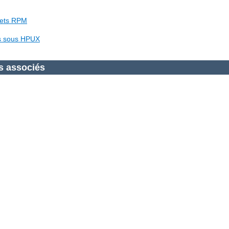
uets RPM
es sous HPUX
s associés