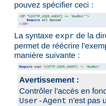
pouvez spécifier ceci :
<
If
"%{HTTP_USER_AGENT} == 'BadBot'"
>
Require
</
If
>
La syntaxe
de la di
expr
permet de réécrire l'exem
manière suivante :
Require
 expr 
%{
HTTP_USER_AGENT
}
!=
'BadBot'
Avertissement :
Contrôler l'accès en fonc
n'est pas 
User-Agent