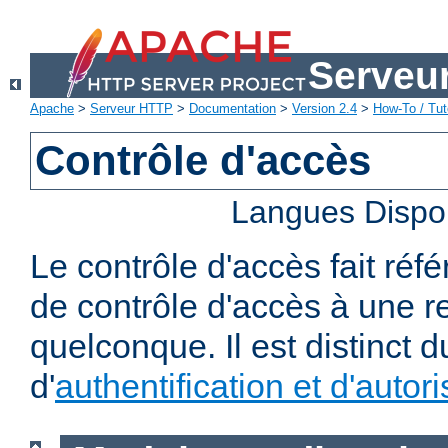
Serveu
Apache
>
Serveur HTTP
>
Documentation
>
Version 2.4
>
How-To / Tut
Contrôle d'accès
Langues Dispo
Le contrôle d'accès fait réf
de contrôle d'accès à une 
quelconque. Il est distinct 
d'
authentification et d'autori