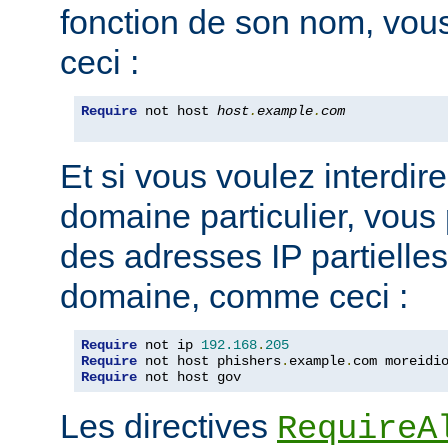
fonction de son nom, vou
ceci :
Require
 not host 
host
.
example
.
com
Et si vous voulez interdire
domaine particulier, vous
des adresses IP partiell
domaine, comme ceci :
Require
 not ip 
192.168
.
205
Require
 not host phishers
.
example
.
com moreidi
Require
 not host gov
Les directives
RequireA