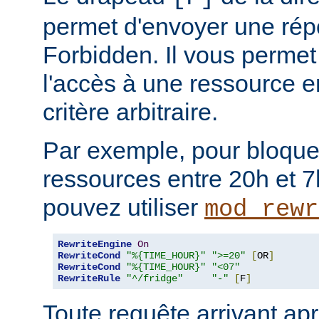
permet d'envoyer une rép
Forbidden. Il vous permet 
l'accès à une ressource e
critère arbitraire.
Par exemple, pour bloque
ressources entre 20h et 7
pouvez utiliser
mod_rewr
RewriteEngine
On
RewriteCond
"%{TIME_HOUR}"
">=20"
[
OR
]
RewriteCond
"%{TIME_HOUR}"
"<07"
RewriteRule
"^/fridge"
"-"
[
F
]
Toute requête arrivant ap