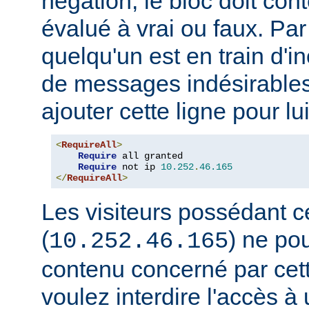
négation, le bloc doit con
évalué à vrai ou faux. Par
quelqu'un est en train d'i
de messages indésirable
ajouter cette ligne pour lui
<
RequireAll
>
Require
 all granted

Require
 not ip 
10.252
.
46.165
</
RequireAll
>
Les visiteurs possédant c
(
) ne pou
10.252.46.165
contenu concerné par cett
voulez interdire l'accès 