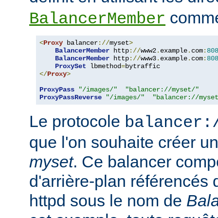
comme 
BalancerMember
<
Proxy
 balancer
://
myset
>
BalancerMember
 http
://
www2
.
example
.
com
:
80
BalancerMember
 http
://
www3
.
example
.
com
:
80
ProxySet
 lbmethod
=
</
Proxy
>
ProxyPass
"/images/"
"balancer://myset/"
ProxyPassReverse
"/images/"
"balancer://myse
Le protocole
balancer:
que l'on souhaite créer 
myset
. Ce balancer comp
d'arrière-plan référencés 
httpd sous le nom de
Bal