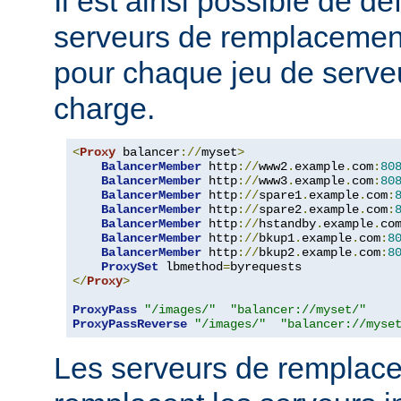
Il est ainsi possible de dé
serveurs de remplacemen
pour chaque jeu de serveu
charge.
<
Proxy
 balancer
://
myset
>
BalancerMember
 http
://
www2
.
example
.
com
:
80
BalancerMember
 http
://
www3
.
example
.
com
:
80
BalancerMember
 http
://
spare1
.
example
.
com
:
BalancerMember
 http
://
spare2
.
example
.
com
:
BalancerMember
 http
://
hstandby
.
example
.
co
BalancerMember
 http
://
bkup1
.
example
.
com
:
8
BalancerMember
 http
://
bkup2
.
example
.
com
:
8
ProxySet
 lbmethod
=
</
Proxy
>
ProxyPass
"/images/"
"balancer://myset/"
ProxyPassReverse
"/images/"
"balancer://myse
Les serveurs de remplac