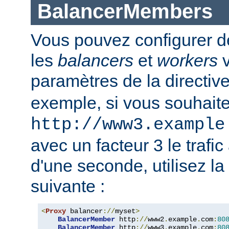
BalancerMembers
Vous pouvez configurer d
les
balancers
et
workers
v
paramètres de la directiv
exemple, si vous souhait
http://www3.example
avec un facteur 3 le trafi
d'une seconde, utilisez la
suivante :
<
Proxy
 balancer
://
myset
>
BalancerMember
 http
://
www2
.
example
.
com
:
80
BalancerMember
 http
://
www3
.
example
.
com
:
80