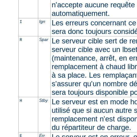
n'accepte aucune requête e
automatiquement.
Les erreurs concernant ce 
Ign
I
sera donc toujours consid
Le serveur cible sert de r
Spar
R
serveur cible avec un lbset
(maintenance, arrêt, en err
remplacement à chaud libr
à sa place. Les remplaçan
s'assurer qu'un nombre dé
sera toujours disponible p
Le serveur est en mode ho
Stby
H
utilisé que si aucun autre
remplacement n'est dispon
du répartiteur de charge.
Le serveur est en erreur, e
Err
E