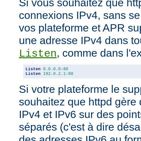
Si vous souhaitez que ht
connexions IPv4, sans se
vos plateforme et APR sup
une adresse IPv4 dans tou
, comme dans l'ex
Listen
Listen
0.0
.
0.0
:
80
Listen
192.0
.
2.1
:
80
Si votre plateforme le sup
souhaitez que httpd gère
IPv4 et IPv6 sur des poin
séparés (c'est à dire désac
des adresses IPv6 au forma