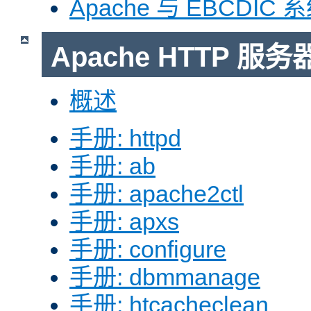
Apache 与 EBCDIC 
Apache HTTP 
概述
手册: httpd
手册: ab
手册: apache2ctl
手册: apxs
手册: configure
手册: dbmmanage
手册: htcacheclean